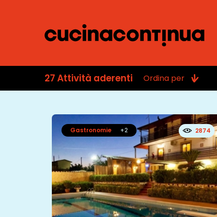
27
Attività aderenti
Ordina per
Gastronomie
+2
2874