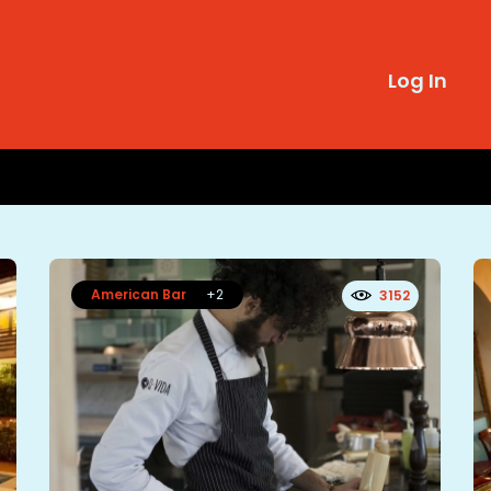
Log In
American Bar
+2
3152