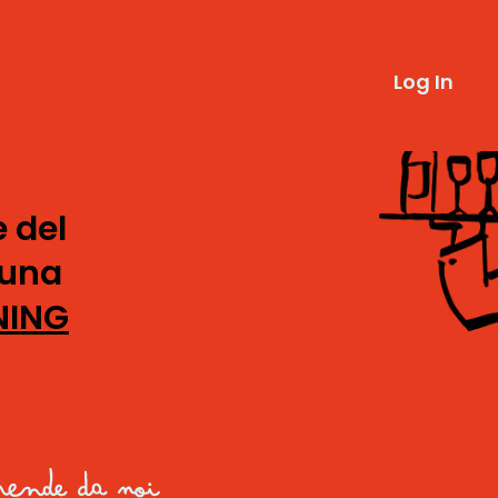
Log In
e del
 una
NING