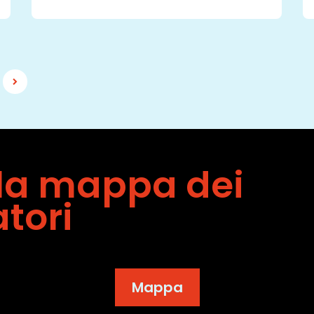
lla mappa dei
atori
Mappa