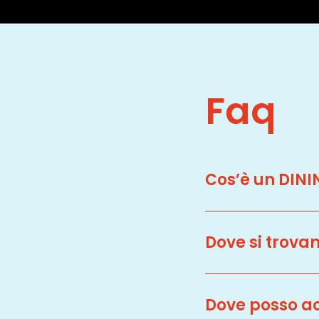
Faq
Cos’è un DIN
Si tratta di un
Dove si trovan
ristoratore (
vi
aperitivo o alt
In tutta Italia
L’obiettivo è v
Dove posso a
si trovano.