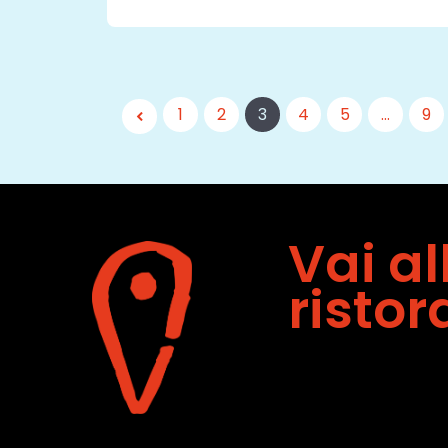
1
2
3
4
5
…
9
Vai a
ristor